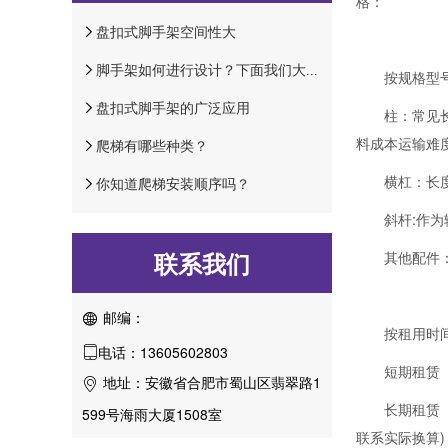
格：
盘扣式脚手架空间性大
脚手架如何进行设计？下面我们大家一起来分析一下。
按规格型
盘扣式脚手架的广泛应用
柱：常见长
料成本运输难
爬梯有哪些种类？
横杠：长度
你知道爬梯安装顺序吗？
斜杆:作为
联系我们
其他配件
邮编：

按租用时
电话：13605602803

短期租赁
地址：安徽省合肥市蜀山区翡翠路1

长期租赁（
599号海雨大厦1508室
联系实际换算