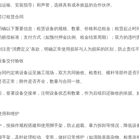
如运输、安装指导）和声誉，选择具有成本效益的合作伙伴。
签订租赁合同
明确以下重要信息：租赁设备的规格、数量、价格和总租金；租赁起止时间
的赔偿标准；支付方式（如预付押金比例、租金结算周期）；双方的违约
别注意“消费定义”条款，明确正常使用损坏与人为损坏的区别，防止责任
设备交付验收
合同约定将设备运至施工现场，双方共同验收。检查柱、横杆等部件是否
是否正常；附件是否齐全，数量与合同一致。
后，签署设备交接单，注明设备状态和数量，作为后续归还验收的依据。
使用和维护
中，按操作规程搭建和使用脚手架，防止超载、暴力拆卸等情况，降低设
脚手架，及时处理松动、变形，做好日常维护（如清除表面杂物、检查连