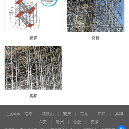
爬梯
爬梯
爬梯
南京
|
马鞍山
|
安庆
|
芜湖
|
庐江
|
巢湖
主营城市：
|
六安
|
滁州
|
合肥
|
安徽