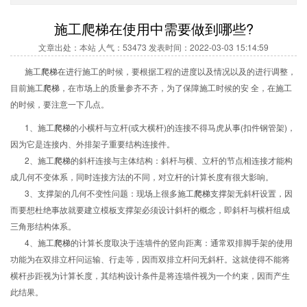
施工爬梯在使用中需要做到哪些?
文章出处：本站 人气：53473 发表时间：2022-03-03 15:14:59
施工
爬梯
在进行施工的时候，要根据工程的进度以及情况以及的进行调整，
目前施工
爬梯
，在市场上的质量参齐不齐，为了保障施工时候的
安 全
，在施工
的时候，要注意一下几点。
1、施工
爬梯
的小横杆与立杆(或大横杆)的连接不得马虎从事(扣件钢管架)，
因为它是连接内、外排架子重要结构连接件。
2、施工
爬梯
的斜杆连接与主体结构：斜杆与横、立杆的节点相连接才能构
成几何不变体系，同时连接方法的不同，对立杆的计算长度有很大影响。
3、支撑架的几何不变性问题：现场上很多施工
爬梯
支撑架无斜杆设置，因
而要想杜绝事故就要建立模板支撑架必须设计斜杆的概念，即斜杆与横杆组成
三角形结构体系。
4、施工
爬梯
的计算长度取决于连墙件的竖向距离：通常双排脚手架的使用
功能为在双排立杆问运输、行走等，因而双排立杆问无斜杆。这就使得不能将
横杆步距视为计算长度，其结构设计条件是将连墙件视为一个约束，因而产生
此结果。