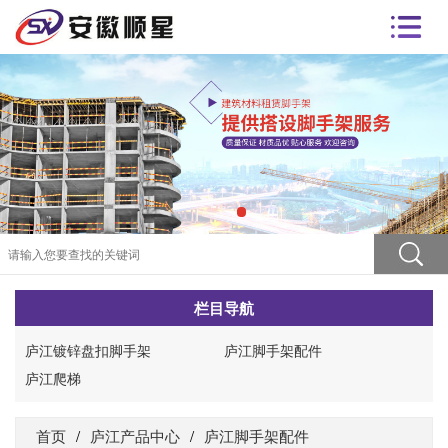
栏目导航
庐江镀锌盘扣脚手架
庐江脚手架配件
庐江爬梯
首页
/
庐江产品中心
/
庐江脚手架配件