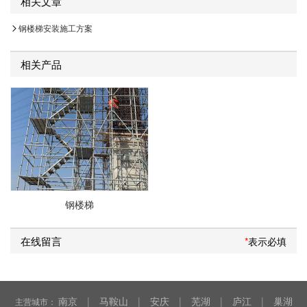
相关文章
钢楼梯安装施工方案
相关产品
钢楼梯
在线留言
*
表示必填
南京
|
马鞍山
|
安庆
|
芜湖
|
庐江
|
巢湖
主营城市：