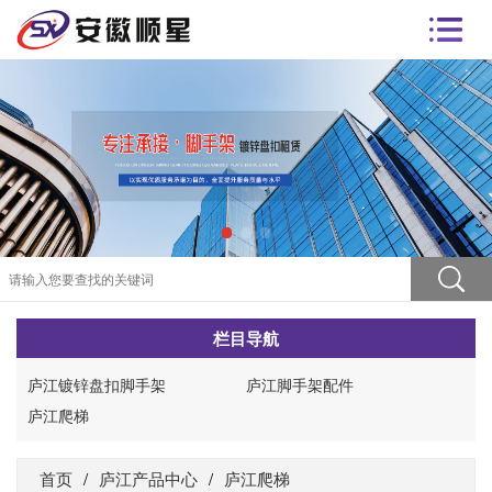
栏目导航
庐江镀锌盘扣脚手架
庐江脚手架配件
庐江爬梯
首页
/
庐江产品中心
/
庐江爬梯