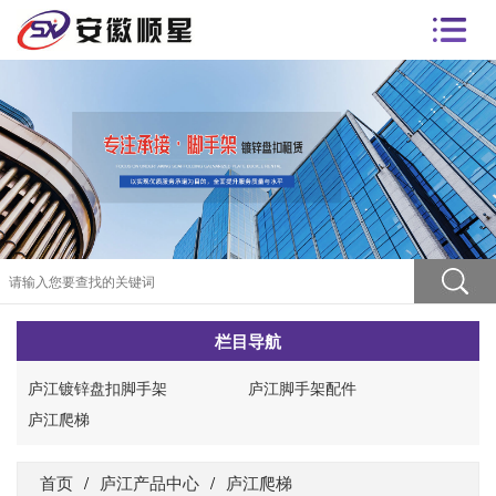
栏目导航
庐江镀锌盘扣脚手架
庐江脚手架配件
庐江爬梯
首页
/
庐江产品中心
/
庐江爬梯