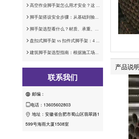
高空作业脚手架怎么用才安全？这 6 个防护措施不能少！
脚手架搭设安全步骤：从基础到验收，4 步杜绝安全隐患！
脚手架选型看什么？材质、承重、拆装难度，这 3 个参数别忽略！
盘扣式脚手架 vs 扣件式脚手架：4 大关键区别，哪个更适合高层建筑？
建筑脚手架选型指南：根据施工场景选对类型，安全又高效！
产品说
联系我们
邮编：

电话：13605602803

地址：安徽省合肥市蜀山区翡翠路1

599号海雨大厦1508室